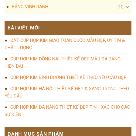
BẢNG VINH DANH
(17)
BÀI VIẾT MỚI
ĐẶT CÚP HỢP KIM GIAO TOÀN QUỐC MẪU ĐẸP, UY TÍN &
CHẤT LƯỢNG
CÚP HỢP KIM ĐỒNG NAI THIẾT KẾ ĐẸP MẪU ĐA DẠNG,
HIỆN ĐẠI
CÚP HỢP KIM BÌNH DƯƠNG THIẾT KẾ THEO YÊU CẦU ĐẸP
CÚP HỢP KIM HÀ NỘI THIẾT KẾ ĐẸP & SANG TRỌNG THEO
YÊU CẦU
CÚP HỢP KIM ĐÀ NẴNG THIẾT KẾ ĐẸP TINH XẢO CHO CÁC
SỰ KIỆN
DANH MỤC SẢN PHẨM