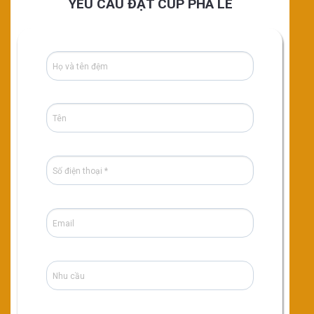
YÊU CẦU ĐẶT CÚP PHA LÊ