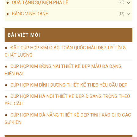
QUÀ TẶNG SỰ KIỆN PHA LÊ
(25)
BẢNG VINH DANH
(17)
BÀI VIẾT MỚI
ĐẶT CÚP HỢP KIM GIAO TOÀN QUỐC MẪU ĐẸP, UY TÍN &
CHẤT LƯỢNG
CÚP HỢP KIM ĐỒNG NAI THIẾT KẾ ĐẸP MẪU ĐA DẠNG,
HIỆN ĐẠI
CÚP HỢP KIM BÌNH DƯƠNG THIẾT KẾ THEO YÊU CẦU ĐẸP
CÚP HỢP KIM HÀ NỘI THIẾT KẾ ĐẸP & SANG TRỌNG THEO
YÊU CẦU
CÚP HỢP KIM ĐÀ NẴNG THIẾT KẾ ĐẸP TINH XẢO CHO CÁC
SỰ KIỆN