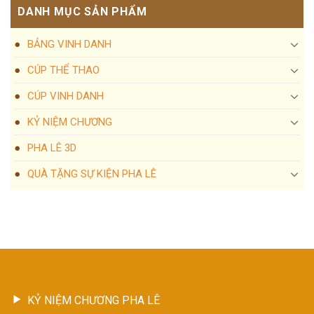
DANH MỤC SẢN PHẨM
BẢNG VINH DANH
CÚP THỂ THAO
CÚP VINH DANH
KỶ NIỆM CHƯƠNG
PHA LÊ 3D
QUÀ TẶNG SỰ KIỆN PHA LÊ
KỶ NIỆM CHƯƠNG PHA LÊ