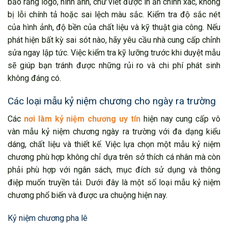
bảo rằng logo, hình ảnh, chữ viết được in ấn chính xác, không
bị lỗi chính tả hoặc sai lệch màu sắc. Kiểm tra độ sắc nét
của hình ảnh, độ bền của chất liệu và kỹ thuật gia công. Nếu
phát hiện bất kỳ sai sót nào, hãy yêu cầu nhà cung cấp chỉnh
sửa ngay lập tức. Việc kiểm tra kỹ lưỡng trước khi duyệt mẫu
sẽ giúp bạn tránh được những rủi ro và chi phí phát sinh
không đáng có.
Các loại mẫu kỷ niệm chương cho ngày ra trường
Các
nơi làm kỷ niệm chương uy tín
hiện nay cung cấp vô
vàn mẫu kỷ niệm chương ngày ra trường với đa dạng kiểu
dáng, chất liệu và thiết kế. Việc lựa chọn một mẫu kỷ niệm
chương phù hợp không chỉ dựa trên sở thích cá nhân mà còn
phải phù hợp với ngân sách, mục đích sử dụng và thông
điệp muốn truyền tải. Dưới đây là một số loại mẫu kỷ niệm
chương phổ biến và được ưa chuộng hiện nay.
Kỷ niệm chương pha lê