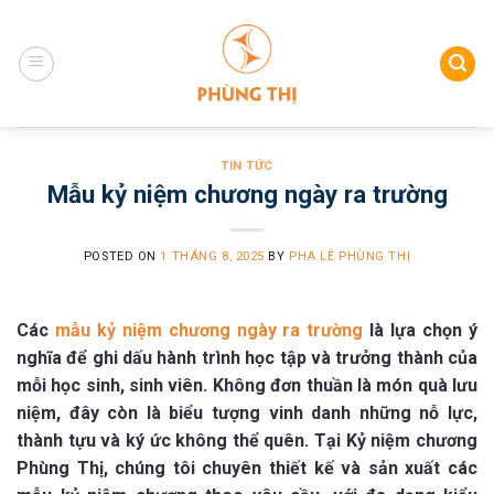
Skip
to
content
TIN TỨC
Mẫu kỷ niệm chương ngày ra trường
POSTED ON
1 THÁNG 8, 2025
BY
PHA LÊ PHÙNG THỊ
Các
mẫu kỷ niệm chương ngày ra trường
là lựa chọn ý
nghĩa để ghi dấu hành trình học tập và trưởng thành của
mỗi học sinh, sinh viên. Không đơn thuần là món quà lưu
niệm, đây còn là biểu tượng vinh danh những nỗ lực,
thành tựu và ký ức không thể quên. Tại Kỷ niệm chương
Phùng Thị, chúng tôi chuyên thiết kế và sản xuất các