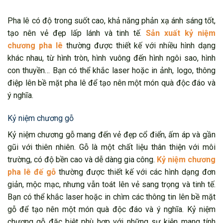
Pha lê có độ trong suốt cao, khả năng phản xạ ánh sáng tốt,
tạo nên vẻ đẹp lấp lánh và tinh tế.
Sản xuất kỷ niệm
chương pha lê
thường được thiết kế với nhiều hình dạng
khác nhau, từ hình tròn, hình vuông đến hình ngôi sao, hình
con thuyền… Bạn có thể khắc laser hoặc in ảnh, logo, thông
điệp lên bề mặt pha lê để tạo nên một món quà độc đáo và
ý nghĩa.
Kỷ niệm chương gỗ
Kỷ niệm chương gỗ mang đến vẻ đẹp cổ điển, ấm áp và gần
gũi với thiên nhiên. Gỗ là một chất liệu thân thiện với môi
trường, có độ bền cao và dễ dàng gia công.
Kỷ niệm chương
pha lê đế gỗ
thường được thiết kế với các hình dạng đơn
giản, mộc mạc, nhưng vẫn toát lên vẻ sang trọng và tinh tế.
Bạn có thể khắc laser hoặc in chìm các thông tin lên bề mặt
gỗ để tạo nên một món quà độc đáo và ý nghĩa. Kỷ niệm
chương gỗ đặc biệt phù hợp với những sự kiện mang tính