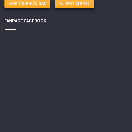
GÓP Ý & KHIẾU NẠI
0901 210 999
FANPAGE FACEBOOK