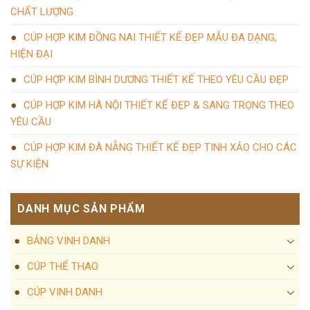
CHẤT LƯỢNG
CÚP HỢP KIM ĐỒNG NAI THIẾT KẾ ĐẸP MẪU ĐA DẠNG,
HIỆN ĐẠI
CÚP HỢP KIM BÌNH DƯƠNG THIẾT KẾ THEO YÊU CẦU ĐẸP
CÚP HỢP KIM HÀ NỘI THIẾT KẾ ĐẸP & SANG TRỌNG THEO
YÊU CẦU
CÚP HỢP KIM ĐÀ NẴNG THIẾT KẾ ĐẸP TINH XẢO CHO CÁC
SỰ KIỆN
DANH MỤC SẢN PHẨM
BẢNG VINH DANH
CÚP THỂ THAO
CÚP VINH DANH