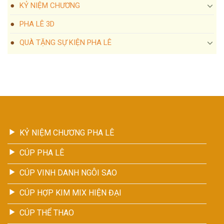
KỶ NIỆM CHƯƠNG
PHA LÊ 3D
QUÀ TẶNG SỰ KIỆN PHA LÊ
KỶ NIỆM CHƯƠNG PHA LÊ
CÚP PHA LÊ
CÚP VINH DANH NGÔI SAO
CÚP HỢP KIM MIX HIỆN ĐẠI
CÚP THỂ THAO