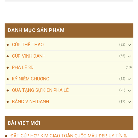
DANH MỤC SẢN PHẨM
CÚP THỂ THAO
(22)
CÚP VINH DANH
(56)
PHA LÊ 3D
(10)
KỶ NIỆM CHƯƠNG
(52)
QUÀ TẶNG SỰ KIỆN PHA LÊ
(25)
BẢNG VINH DANH
(17)
BÀI VIẾT MỚI
ĐẶT CÚP HỢP KIM GIAO TOÀN QUỐC MẪU ĐẸP, UY TÍN &