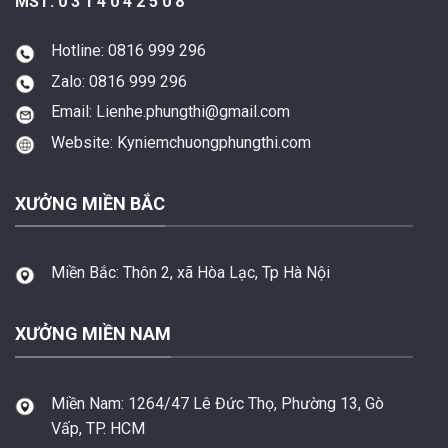
MST: 0 3 1 4 0 4 2 5 0 8
Hotline: 0816 999 296
Zalo: 0816 999 296
Email: Lienhe.phungthi@gmail.com
Website: Kyniemchuongphungthi.com
XƯỞNG MIỀN BẮC
Miền Bắc:
Thôn 2, xã Hòa Lạc, Tp Hà Nội
XƯỞNG MIỀN NAM
Miền Nam:
1264/47 Lê Đức Thọ, Phường 13, Gò
Vấp, TP. HCM