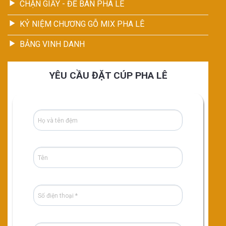
CHẶN GIẤY - ĐỂ BÀN PHA LÊ
KỶ NIỆM CHƯƠNG GỖ MIX PHA LÊ
BẢNG VINH DANH
YÊU CẦU ĐẶT CÚP PHA LÊ