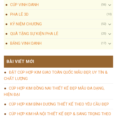
CÚP VINH DANH
(56)
PHA LÊ 3D
(10)
KỶ NIỆM CHƯƠNG
(52)
QUÀ TẶNG SỰ KIỆN PHA LÊ
(25)
BẢNG VINH DANH
(17)
BÀI VIẾT MỚI
ĐẶT CÚP HỢP KIM GIAO TOÀN QUỐC MẪU ĐẸP, UY TÍN &
CHẤT LƯỢNG
CÚP HỢP KIM ĐỒNG NAI THIẾT KẾ ĐẸP MẪU ĐA DẠNG,
HIỆN ĐẠI
CÚP HỢP KIM BÌNH DƯƠNG THIẾT KẾ THEO YÊU CẦU ĐẸP
CÚP HỢP KIM HÀ NỘI THIẾT KẾ ĐẸP & SANG TRỌNG THEO