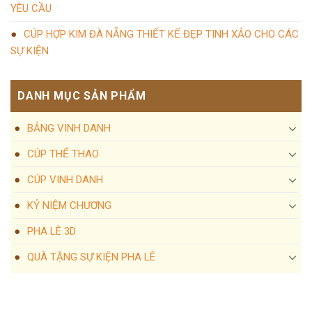
YÊU CẦU
CÚP HỢP KIM ĐÀ NẴNG THIẾT KẾ ĐẸP TINH XẢO CHO CÁC
SỰ KIỆN
DANH MỤC SẢN PHẨM
BẢNG VINH DANH
CÚP THỂ THAO
CÚP VINH DANH
KỶ NIỆM CHƯƠNG
PHA LÊ 3D
QUÀ TẶNG SỰ KIỆN PHA LÊ