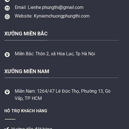
Email: Lienhe.phungthi@gmail.com
Website: Kyniemchuongphungthi.com
XƯỞNG MIỀN BẮC
Miền Bắc:
Thôn 2, xã Hòa Lạc, Tp Hà Nội
XƯỞNG MIỀN NAM
Miền Nam:
1264/47 Lê Đức Thọ, Phường 13, Gò
Vấp, TP. HCM
HỖ TRỢ KHÁCH HÀNG