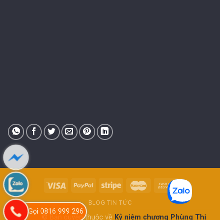
BLOG TIN TỨC
Gọi 0816 999 296
mygialai
© Bản quyền thuộc về
Kỷ niệm chương Phùng Thị