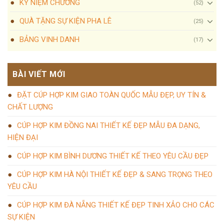
KỶ NIỆM CHƯƠNG
(52)
QUÀ TẶNG SỰ KIỆN PHA LÊ
(25)
BẢNG VINH DANH
(17)
BÀI VIẾT MỚI
ĐẶT CÚP HỢP KIM GIAO TOÀN QUỐC MẪU ĐẸP, UY TÍN &
CHẤT LƯỢNG
CÚP HỢP KIM ĐỒNG NAI THIẾT KẾ ĐẸP MẪU ĐA DẠNG,
HIỆN ĐẠI
CÚP HỢP KIM BÌNH DƯƠNG THIẾT KẾ THEO YÊU CẦU ĐẸP
CÚP HỢP KIM HÀ NỘI THIẾT KẾ ĐẸP & SANG TRỌNG THEO
YÊU CẦU
CÚP HỢP KIM ĐÀ NẴNG THIẾT KẾ ĐẸP TINH XẢO CHO CÁC
SỰ KIỆN