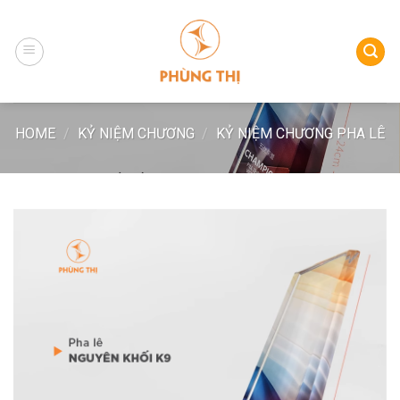
Skip
to
content
HOME
/
KỶ NIỆM CHƯƠNG
/
KỶ NIỆM CHƯƠNG PHA LÊ