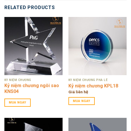
RELATED PRODUCTS
KỶ NIỆM CHƯƠNG
KỶ NIỆM CHƯƠNG PHA LÊ
Kỷ niệm chương ngôi sao
Kỷ niệm chương KPL18
KNS04
Giá liên hệ
MUA NGAY
MUA NGAY