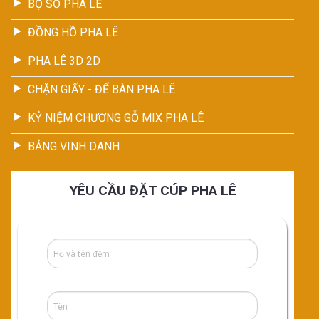
BỘ SỐ PHA LÊ
ĐỒNG HỒ PHA LÊ
PHA LÊ 3D 2D
CHẶN GIẤY - ĐỂ BÀN PHA LÊ
KỶ NIỆM CHƯƠNG GỖ MIX PHA LÊ
BẢNG VINH DANH
YÊU CẦU ĐẶT CÚP PHA LÊ