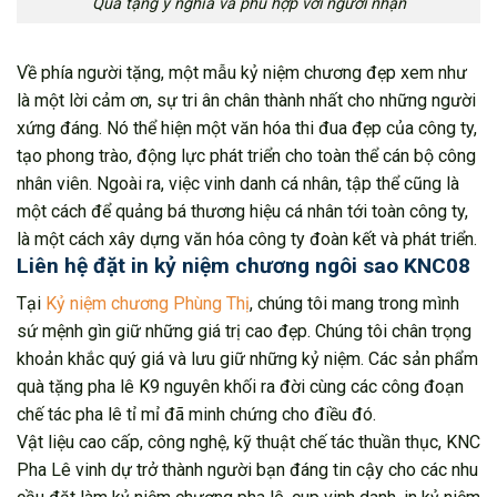
Quà tặng ý nghĩa và phù hợp với người nhận
Về phía người tặng, một mẫu kỷ niệm chương đẹp xem như
là một lời cảm ơn, sự tri ân chân thành nhất cho những người
xứng đáng. Nó thể hiện một văn hóa thi đua đẹp của công ty,
tạo phong trào, động lực phát triển cho toàn thể cán bộ công
nhân viên. Ngoài ra, việc vinh danh cá nhân, tập thể cũng là
một cách để quảng bá thương hiệu cá nhân tới toàn công ty,
là một cách xây dựng văn hóa công ty đoàn kết và phát triển.
Liên hệ đặt in kỷ niệm chương ngôi sao KNC08
Tại
Kỷ niệm chương Phùng Thị
, chúng tôi mang trong mình
sứ mệnh gìn giữ những giá trị cao đẹp. Chúng tôi chân trọng
khoản khắc quý giá và lưu giữ những kỷ niệm. Các sản phẩm
quà tặng pha lê K9 nguyên khối ra đời cùng các công đoạn
chế tác pha lê tỉ mỉ đã minh chứng cho điều đó.
Vật liệu cao cấp, công nghệ, kỹ thuật chế tác thuần thục, KNC
Pha Lê vinh dự trở thành người bạn đáng tin cậy cho các nhu