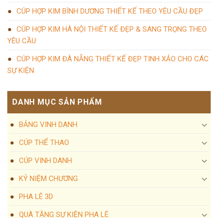
CÚP HỢP KIM BÌNH DƯƠNG THIẾT KẾ THEO YÊU CẦU ĐẸP
CÚP HỢP KIM HÀ NỘI THIẾT KẾ ĐẸP & SANG TRỌNG THEO
YÊU CẦU
CÚP HỢP KIM ĐÀ NẴNG THIẾT KẾ ĐẸP TINH XẢO CHO CÁC
SỰ KIỆN
DANH MỤC SẢN PHẨM
BẢNG VINH DANH
CÚP THỂ THAO
CÚP VINH DANH
KỶ NIỆM CHƯƠNG
PHA LÊ 3D
QUÀ TẶNG SỰ KIỆN PHA LÊ