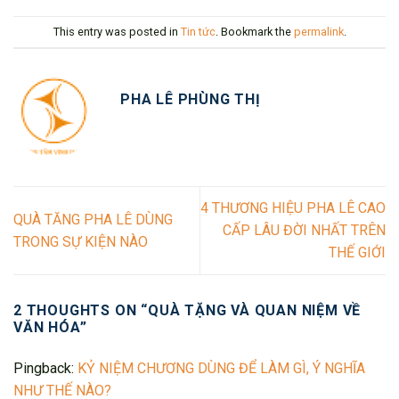
This entry was posted in
Tin tức
. Bookmark the
permalink
.
PHA LÊ PHÙNG THỊ
4 THƯƠNG HIỆU PHA LÊ CAO
QUÀ TĂNG PHA LÊ DÙNG
CẤP LÂU ĐỜI NHẤT TRÊN
TRONG SỰ KIỆN NÀO
THẾ GIỚI
2 THOUGHTS ON “
QUÀ TẶNG VÀ QUAN NIỆM VỀ
VĂN HÓA
”
Pingback:
KỶ NIỆM CHƯƠNG DÙNG ĐỂ LÀM GÌ, Ý NGHĨA
NHƯ THẾ NÀO?