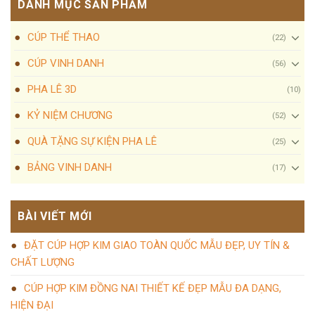
DANH MỤC SẢN PHẨM
CÚP THỂ THAO
(22)
CÚP VINH DANH
(56)
PHA LÊ 3D
(10)
KỶ NIỆM CHƯƠNG
(52)
QUÀ TẶNG SỰ KIỆN PHA LÊ
(25)
BẢNG VINH DANH
(17)
BÀI VIẾT MỚI
ĐẶT CÚP HỢP KIM GIAO TOÀN QUỐC MẪU ĐẸP, UY TÍN &
CHẤT LƯỢNG
CÚP HỢP KIM ĐỒNG NAI THIẾT KẾ ĐẸP MẪU ĐA DẠNG,
HIỆN ĐẠI