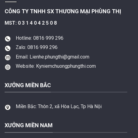
CÔNG TY TNHH SX THƯƠNG MẠI PHÙNG THỊ
MST: 0 3 1 4 0 4 2 5 0 8
Hotline: 0816 999 296
Zalo: 0816 999 296
Email: Lienhe.phungthi@gmail.com
Website: Kyniemchuongphungthi.com
XƯỞNG MIỀN BẮC
Miền Bắc:
Thôn 2, xã Hòa Lạc, Tp Hà Nội
XƯỞNG MIỀN NAM