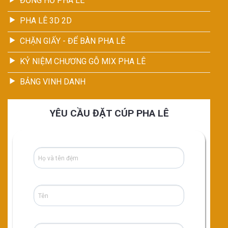
ĐỒNG HỒ PHA LÊ
PHA LÊ 3D 2D
CHẶN GIẤY - ĐỂ BÀN PHA LÊ
KỶ NIỆM CHƯƠNG GỖ MIX PHA LÊ
BẢNG VINH DANH
YÊU CẦU ĐẶT CÚP PHA LÊ