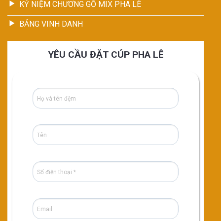
KỶ NIỆM CHƯƠNG GỖ MIX PHA LÊ
BẢNG VINH DANH
YÊU CẦU ĐẶT CÚP PHA LÊ