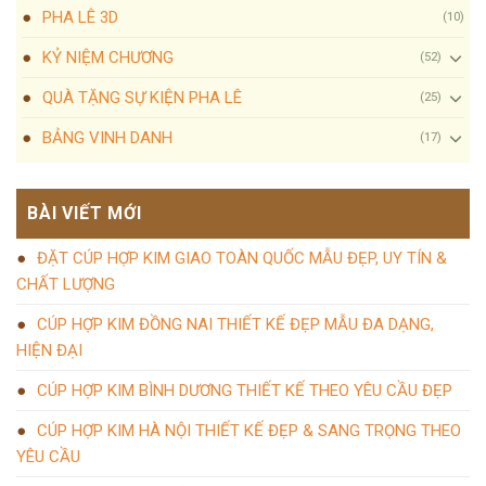
PHA LÊ 3D
(10)
KỶ NIỆM CHƯƠNG
(52)
QUÀ TẶNG SỰ KIỆN PHA LÊ
(25)
BẢNG VINH DANH
(17)
BÀI VIẾT MỚI
ĐẶT CÚP HỢP KIM GIAO TOÀN QUỐC MẪU ĐẸP, UY TÍN &
CHẤT LƯỢNG
CÚP HỢP KIM ĐỒNG NAI THIẾT KẾ ĐẸP MẪU ĐA DẠNG,
HIỆN ĐẠI
CÚP HỢP KIM BÌNH DƯƠNG THIẾT KẾ THEO YÊU CẦU ĐẸP
CÚP HỢP KIM HÀ NỘI THIẾT KẾ ĐẸP & SANG TRỌNG THEO
YÊU CẦU