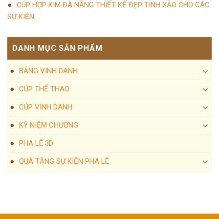
CÚP HỢP KIM ĐÀ NẴNG THIẾT KẾ ĐẸP TINH XẢO CHO CÁC
SỰ KIỆN
DANH MỤC SẢN PHẨM
BẢNG VINH DANH
CÚP THỂ THAO
CÚP VINH DANH
KỶ NIỆM CHƯƠNG
PHA LÊ 3D
QUÀ TẶNG SỰ KIỆN PHA LÊ