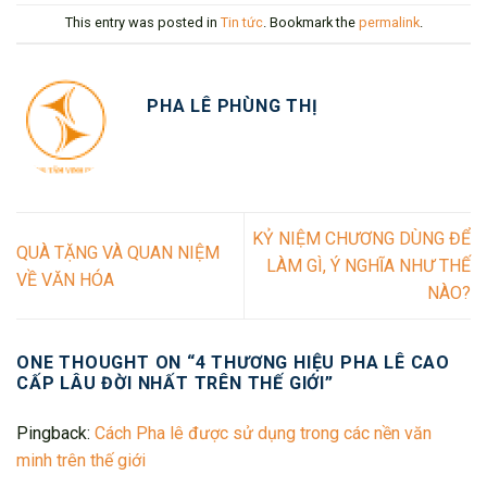
This entry was posted in
Tin tức
. Bookmark the
permalink
.
PHA LÊ PHÙNG THỊ
KỶ NIỆM CHƯƠNG DÙNG ĐỂ
QUÀ TẶNG VÀ QUAN NIỆM
LÀM GÌ, Ý NGHĨA NHƯ THẾ
VỀ VĂN HÓA
NÀO?
ONE THOUGHT ON “
4 THƯƠNG HIỆU PHA LÊ CAO
CẤP LÂU ĐỜI NHẤT TRÊN THẾ GIỚI
”
Pingback:
Cách Pha lê được sử dụng trong các nền văn
minh trên thế giới