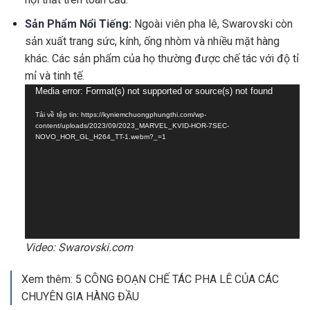
Sản Phẩm Nổi Tiếng:
Ngoài viên pha lê, Swarovski còn
sản xuất trang sức, kính, ống nhòm và nhiều mặt hàng
khác. Các sản phẩm của họ thường được chế tác với độ tỉ
mỉ và tinh tế.
Trình
Media error: Format(s) not supported or source(s) not found
chơi
Tải về tệp tin: https://kyniemchuongphungthi.com/wp-
Video
content/uploads/2023/09/2023_MARVEL_KVID-HOR-7SEC-
NOVO_HOR_GL_H264_TT-1.webm?_=1
Video: Swarovski.com
Xem thêm:
5 CÔNG ĐOẠN CHẾ TÁC PHA LÊ CỦA CÁC
CHUYÊN GIA HÀNG ĐẦU