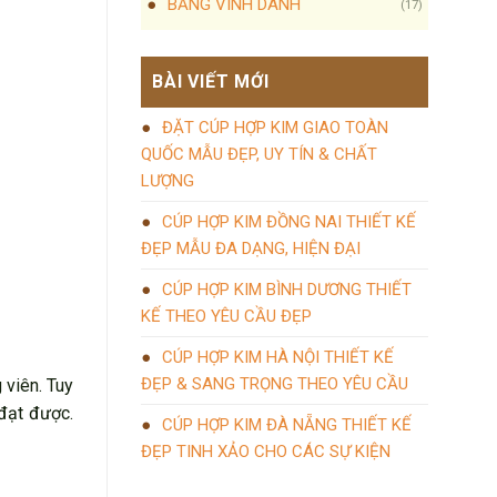
BẢNG VINH DANH
(17)
BÀI VIẾT MỚI
ĐẶT CÚP HỢP KIM GIAO TOÀN
QUỐC MẪU ĐẸP, UY TÍN & CHẤT
LƯỢNG
CÚP HỢP KIM ĐỒNG NAI THIẾT KẾ
ĐẸP MẪU ĐA DẠNG, HIỆN ĐẠI
CÚP HỢP KIM BÌNH DƯƠNG THIẾT
KẾ THEO YÊU CẦU ĐẸP
CÚP HỢP KIM HÀ NỘI THIẾT KẾ
ĐẸP & SANG TRỌNG THEO YÊU CẦU
 viên. Tuy
 đạt được.
CÚP HỢP KIM ĐÀ NẴNG THIẾT KẾ
ĐẸP TINH XẢO CHO CÁC SỰ KIỆN