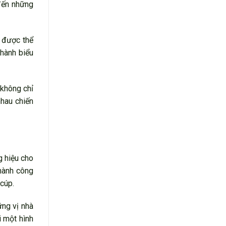
đến những
i được thể
thành biểu
 không chỉ
nhau chiến
g hiệu cho
thành công
cúp.
ững vị nhà
i một hình