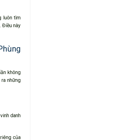
g luôn tìm
. Điều này
 Phùng
hần không
o ra những
 vinh danh
 riêng của