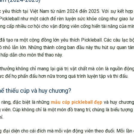
c yêu thích tại Việt Nam từ năm 2024 đến 2025. Với sự kết hợp
n Pickleball như một cách để rèn luyện sức khỏe cũng như giao lư
ng cấp nhiều cơ hội cho vận động viên cống hiến tài năng của mì
ã tạo ra một cộng đồng lớn yêu thích Pickleball. Các câu lạc 
ô nhỏ lẫn lớn. Những thành công ban đầu này thu hút sự quan tâ
c hấp dẫn cho môn thể thao này.
thưởng không chỉ mang lại giá trị vật chất mà còn là nguồn động
ực để họ phấn đấu hơn nữa trong quá trình luyện tập và thi đấu.
hể thiếu cúp và huy chương?
õ ràng, đặc biệt là những
mẫu cúp pickleball đẹp
và huy chương,
 viên. Cúp không chỉ là một món đồ trang trí; chúng là biểu tượng
ỉ.
 đại diện cho cái đích mà mỗi vận động viên theo đuổi. Mỗi lần