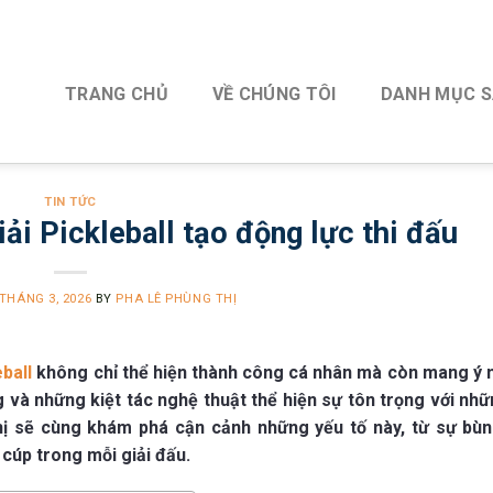
TRANG CHỦ
VỀ CHÚNG TÔI
DANH MỤC 
TIN TỨC
iải Pickleball tạo động lực thi đấu
 THÁNG 3, 2026
BY
PHA LÊ PHÙNG THỊ
eball
không chỉ thể hiện thành công cá nhân mà còn mang ý 
 và những kiệt tác nghệ thuật thể hiện sự tôn trọng với nhữ
ị sẽ cùng khám phá cận cảnh những yếu tố này, từ sự bùn
 cúp trong mỗi giải đấu.