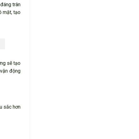
 đáng trân
ó mặt, tạo
ơng sẽ tạo
c vận động
âu sắc hơn