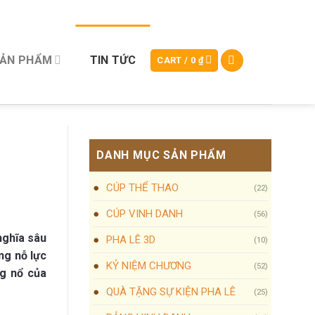
SẢN PHẨM
TIN TỨC
CART /
0
₫
DANH MỤC SẢN PHẨM
CÚP THỂ THAO
(22)
CÚP VINH DANH
(56)
nghĩa sâu
PHA LÊ 3D
(10)
ng nỗ lực
KỶ NIỆM CHƯƠNG
(52)
g nổ của
QUÀ TẶNG SỰ KIỆN PHA LÊ
(25)