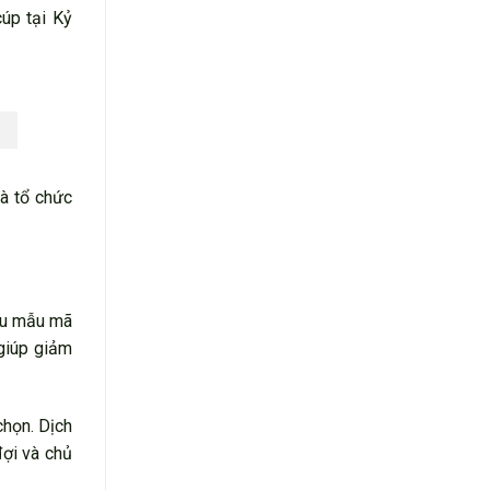
cúp tại Kỷ
à tổ chức
iều mẫu mã
 giúp giảm
chọn. Dịch
đợi và chủ