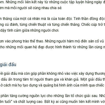
óm. Những mối liên kết này từ những cuộc tập luyện hằng ngày 
iệm mà mỗi người sẽ cùng nhau chia sẻ.
ến thắng của một cá nhân mà là của toàn đội. Tinh thần đồng độ
ng cú đánh, từng chiến thuật và từng chiến thắng. Chiếc cúp trở 
 dậy tình cảm giữa những người chơi.
hơn vào phong trào thể thao. Những người hâm mộ đến sân cổ vũ
 cho những mối quan hệ đẹp được hình thành từ những lần cùng 
giải đấu
 về giải đấu mà còn góp phần không nhỏ vào việc xây dựng thươn
i dấu ấn trong tâm trí người tham gia và khán giả. Một giải đấu 
 ở cách mà họ tạo dựng và quảng bá hình ảnh của mình qua chiếc 
p phần tăng cường nguồn lực cho những lần tổ chức giải sau. Nh
ên tuổi” và chất lượng cao. Bất kỳ ai cũng muốn liên kết mình vớ