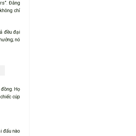
rs”. Đằng
 không chỉ
cả đều đại
hưởng; nó
g đồng. Họ
 chiếc cúp
ải đấu nào