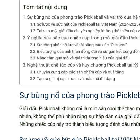
Tóm tắt nội dung
Sự bùng nổ của phong trào Pickleball và vai trò của hệ 
Sơ lược về sức hút của Pickleball tại Việt Nam (2024-2025
Tại sao một giải đấu chuyên nghiệp không thể thiếu cúp 
Ý nghĩa sâu sắc của chiếc cúp trong mỗi giải đấu Pickle
Sự công nhận nỗ lực và tài năng của các “Picklers”
Biểu tượng của tinh thần đồng đội và sự gắn kết cộng đồ
Nâng tầm quy mô và giá trị thương hiệu của giải đấu
Nghệ thuật chế tác cúp và huy chương Pickleball tại 
Chuyên cung cấp các sản phẩm cúp và quà tặng
Tạo ra giá trị cạnh tranh và mẫu mã đa dạng
Sự bùng nổ của phong trào Pickleba
Giải đấu Pickleball không chỉ là một sân chơi thể thao m
nhiên, không thể phủ nhận rằng sự hấp dẫn của giải đấ
Những chiếc cúp này trở thành biểu tượng đánh dấu nhữ
Sơ lược về sức hút của Pickleball tại Việt