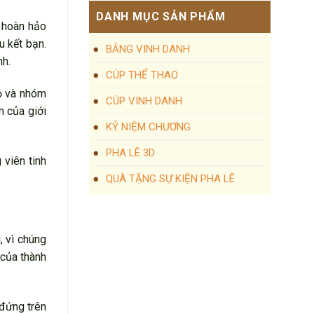
DANH MỤC SẢN PHẨM
 hoàn hảo
u kết bạn.
BẢNG VINH DANH
nh.
CÚP THỂ THAO
bộ và nhóm
CÚP VINH DANH
m của giới
KỶ NIỆM CHƯƠNG
PHA LÊ 3D
 viên tinh
QUÀ TẶNG SỰ KIỆN PHA LÊ
 vì chúng
 của thành
 đứng trên