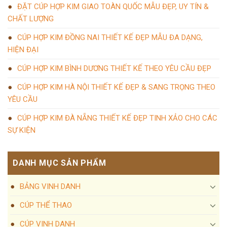
ĐẶT CÚP HỢP KIM GIAO TOÀN QUỐC MẪU ĐẸP, UY TÍN &
CHẤT LƯỢNG
CÚP HỢP KIM ĐỒNG NAI THIẾT KẾ ĐẸP MẪU ĐA DẠNG,
HIỆN ĐẠI
CÚP HỢP KIM BÌNH DƯƠNG THIẾT KẾ THEO YÊU CẦU ĐẸP
CÚP HỢP KIM HÀ NỘI THIẾT KẾ ĐẸP & SANG TRỌNG THEO
YÊU CẦU
CÚP HỢP KIM ĐÀ NẴNG THIẾT KẾ ĐẸP TINH XẢO CHO CÁC
SỰ KIỆN
DANH MỤC SẢN PHẨM
BẢNG VINH DANH
CÚP THỂ THAO
CÚP VINH DANH