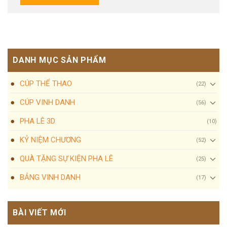
DANH MỤC SẢN PHẨM
CÚP THỂ THAO
(22)
CÚP VINH DANH
(56)
PHA LÊ 3D
(10)
KỶ NIỆM CHƯƠNG
(52)
QUÀ TẶNG SỰ KIỆN PHA LÊ
(25)
BẢNG VINH DANH
(17)
BÀI VIẾT MỚI