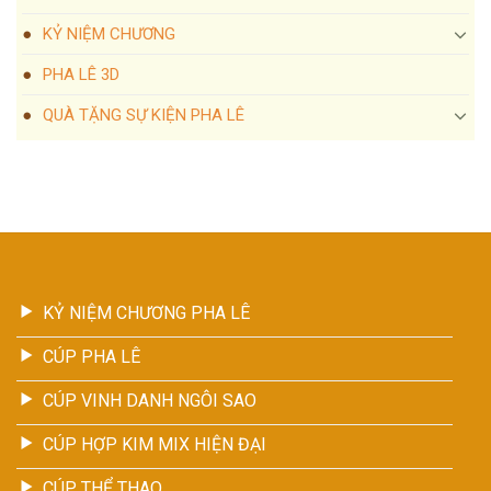
KỶ NIỆM CHƯƠNG
PHA LÊ 3D
QUÀ TẶNG SỰ KIỆN PHA LÊ
KỶ NIỆM CHƯƠNG PHA LÊ
CÚP PHA LÊ
CÚP VINH DANH NGÔI SAO
CÚP HỢP KIM MIX HIỆN ĐẠI
CÚP THỂ THAO