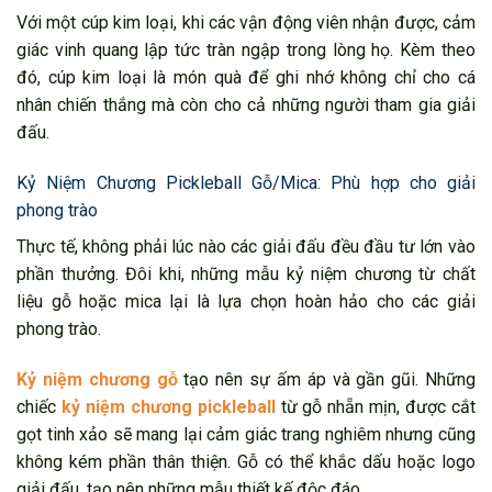
Với một cúp kim loại, khi các vận động viên nhận được, cảm
giác vinh quang lập tức tràn ngập trong lòng họ. Kèm theo
đó, cúp kim loại là món quà để ghi nhớ không chỉ cho cá
nhân chiến thắng mà còn cho cả những người tham gia giải
đấu.
Kỷ Niệm Chương Pickleball Gỗ/Mica: Phù hợp cho giải
phong trào
Thực tế, không phải lúc nào các giải đấu đều đầu tư lớn vào
phần thưởng. Đôi khi, những mẫu kỷ niệm chương từ chất
liệu gỗ hoặc mica lại là lựa chọn hoàn hảo cho các giải
phong trào.
Kỷ niệm chương gỗ
tạo nên sự ấm áp và gần gũi. Những
chiếc
kỷ niệm chương pickleball
từ gỗ nhẵn mịn, được cắt
gọt tinh xảo sẽ mang lại cảm giác trang nghiêm nhưng cũng
không kém phần thân thiện. Gỗ có thể khắc dấu hoặc logo
giải đấu, tạo nên những mẫu thiết kế độc đáo.