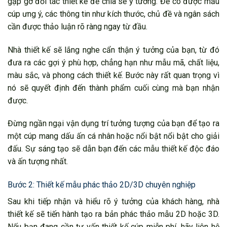
gặp gỡ đối tác thiết kế để chia sẻ ý tưởng. Để có được mẫu
cúp ưng ý, các thông tin như kích thước, chủ đề và ngân sách
cần được thảo luận rõ ràng ngay từ đầu.
Nhà thiết kế sẽ lắng nghe cẩn thận ý tưởng của bạn, từ đó
đưa ra các gợi ý phù hợp, chẳng hạn như mẫu mã, chất liệu,
màu sắc, và phong cách thiết kế. Bước này rất quan trọng vì
nó sẽ quyết định đến thành phẩm cuối cùng mà bạn nhận
được.
Đừng ngần ngại vận dụng trí tưởng tượng của bạn để tạo ra
một cúp mang dấu ấn cá nhân hoặc nổi bật nổi bật cho giải
đấu. Sự sáng tạo sẽ dẫn bạn đến các mẫu thiết kế độc đáo
và ấn tượng nhất.
Bước 2: Thiết kế mẫu phác thảo 2D/3D chuyên nghiệp
Sau khi tiếp nhận và hiểu rõ ý tưởng của khách hàng, nhà
thiết kế sẽ tiến hành tạo ra bản phác thảo mẫu 2D hoặc 3D.
Nếu bạn đang cần tư vấn thiết kế cúp miễn phí, hãy liên hệ