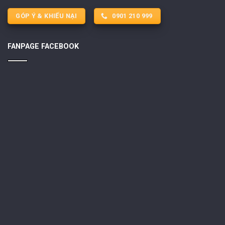
GÓP Ý & KHIẾU NẠI
0901 210 999
FANPAGE FACEBOOK