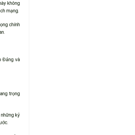
 này không
ách mạng.
ọng chính
an.
o Đảng và
sang trọng
i những kỷ
ước.