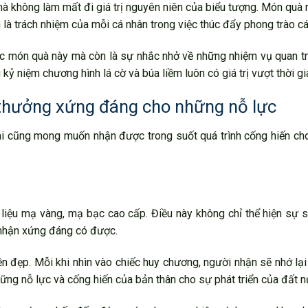
mà không làm mất đi giá trị nguyên niên của biểu tượng. Món quà
 là trách nhiệm của mỗi cá nhân trong việc thúc đẩy phong trào c
c món quà này mà còn là sự nhắc nhở về những nhiệm vụ quan tr
kỷ niệm chương hình lá cờ và búa liềm luôn có giá trị vượt thời gi
thưởng xứng đáng cho những nỗ lực
ai cũng mong muốn nhận được trong suốt quá trình cống hiến ch
liệu mạ vàng, mạ bạc cao cấp. Điều này không chỉ thể hiện sự 
 nhận xứng đáng có được.
n đẹp. Mỗi khi nhìn vào chiếc huy chương, người nhận sẽ nhớ lạ
g nỗ lực và cống hiến của bản thân cho sự phát triển của đất n