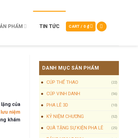
SẢN PHẨM
TIN TỨC
CART /
0
₫
DANH MỤC SẢN PHẨM
CÚP THỂ THAO
(22)
CÚP VINH DANH
(56)
 lặng của
PHA LÊ 3D
(10)
 lưu niệm
KỶ NIỆM CHƯƠNG
(52)
cùng khám
QUÀ TẶNG SỰ KIỆN PHA LÊ
(25)