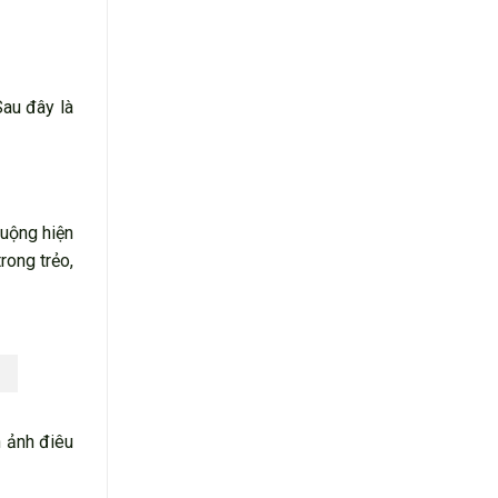
Sau đây là
uộng hiện
rong trẻo,
h ảnh điêu