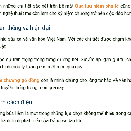
n những chi tiết sắc nét trên bề mặt
Quà lưu niệm pha lê
cũng 
trị nghệ thuật mà còn làm cho kỷ niệm chương trở nên độc đáo hơn
ền thống và hiện đại
a sâu xa về văn hóa Việt Nam. Với các chi tiết được chạm khắc
uật.
c sự trân trọng trong từng đường nét. Sự ấm áp, gần gũi từ ch
là hình mẫu lý tưởng cho một món quà quý.
ệm chương gỗ đồng
còn là minh chứng cho lòng tự hào về văn h
ị truyền thống trong món quà này.
ềm cách điệu
g búa liềm là một trong những lựa chọn không thể thiếu trong c
 hành trình phát triển của Đảng và dân tộc.