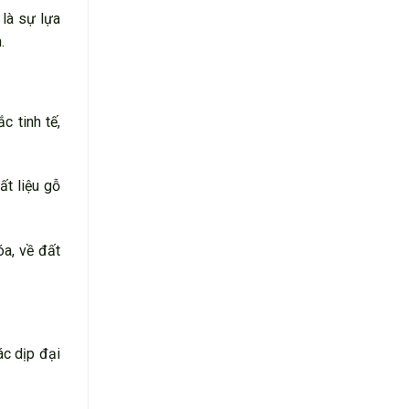
là sự lựa
.
 tinh tế,
ất liệu gỗ
óa, về đất
ác dịp đại