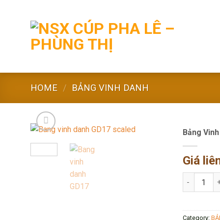
Skip
to
content
HOME
/
BẢNG VINH DANH
Bảng Vinh
Giá liê
Bảng Vinh 
Category:
BẢ