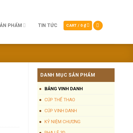
SẢN PHẨM
TIN TỨC
CART /
0
₫
DANH MỤC SẢN PHẨM
BẢNG VINH DANH
CÚP THỂ THAO
CÚP VINH DANH
KỶ NIỆM CHƯƠNG
PHA LÊ 3D