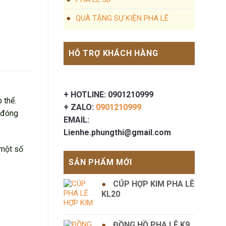
QUÀ TẶNG SỰ KIỆN PHA LÊ
HỖ TRỢ KHÁCH HÀNG
+ HOTLINE: 0901210999
 thể.
+ ZALO:
0901210999
ã đóng
EMAIL:
Lienhe.phungthi@gmail.com
 một số
SẢN PHẨM MỚI
CÚP HỢP KIM PHA LÊ
KL20
ĐỒNG HỒ PHA LÊ K9