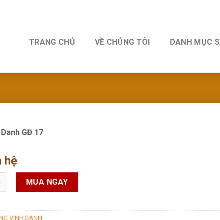
TRANG CHỦ
VỀ CHÚNG TÔI
DANH MỤC 
 Danh GĐ 17
n hệ
Danh GĐ 17 quantity
MUA NGAY
NG VINH DANH