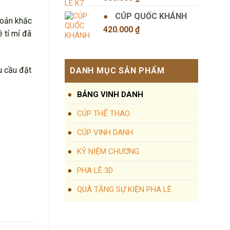
CÚP QUỐC KHÁNH
hoản khắc
420.000
₫
 tỉ mỉ đã
u cầu đặt
DANH MỤC SẢN PHẨM
BẢNG VINH DANH
CÚP THỂ THAO
CÚP VINH DANH
KỶ NIỆM CHƯƠNG
PHA LÊ 3D
QUÀ TẶNG SỰ KIỆN PHA LÊ