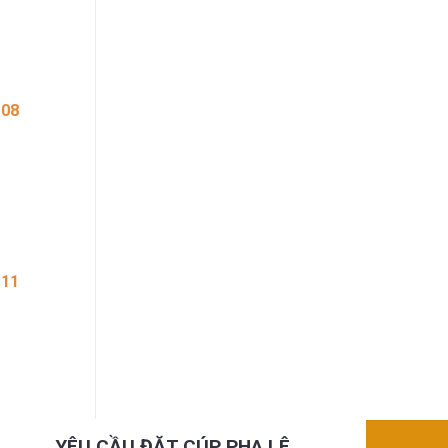
 08
 11
YÊU CẦU ĐẶT CÚP PHA LÊ