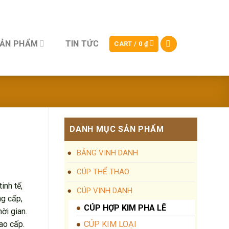
SẢN PHẨM
TIN TỨC
CART /
0
₫
DANH MỤC SẢN PHẨM
BẢNG VINH DANH
CÚP THỂ THAO
inh tế,
CÚP VINH DANH
ng cấp,
CÚP HỢP KIM PHA LÊ
ời gian.
ao cấp.
CÚP KIM LOẠI