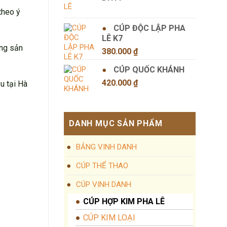
theo ý
CÚP ĐỘC LẬP PHA
LÊ K7
ững sản
380.000
₫
CÚP QUỐC KHÁNH
420.000
₫
u tại Hà
DANH MỤC SẢN PHẨM
BẢNG VINH DANH
CÚP THỂ THAO
CÚP VINH DANH
CÚP HỢP KIM PHA LÊ
CÚP KIM LOẠI