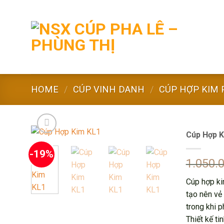
Skip
to
content
HOME
/
CÚP VINH DANH
/
CÚP HỢP KIM 
Cúp Hợp K
-19%
1.050.
Cúp hợp kim
tạo nên vẻ
trong khi p
Thiết kế t