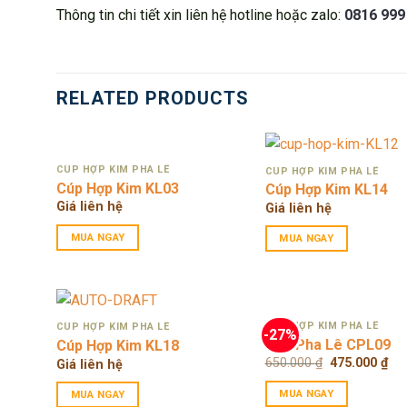
Thông tin chi tiết xin liên hệ hotline hoặc zalo:
0816 999
RELATED PRODUCTS
CÚP HỢP KIM PHA LÊ
CÚP HỢP KIM PHA LÊ
Cúp Hợp Kim KL03
Cúp Hợp Kim KL14
Giá liên hệ
Giá liên hệ
MUA NGAY
MUA NGAY
CÚP HỢP KIM PHA LÊ
CÚP HỢP KIM PHA LÊ
-27%
Cúp Pha Lê CPL09
Cúp Hợp Kim KL18
Original
Cur
650.000
₫
475.000
₫
Giá liên hệ
price
pri
was:
is:
MUA NGAY
MUA NGAY
650.000 ₫.
475