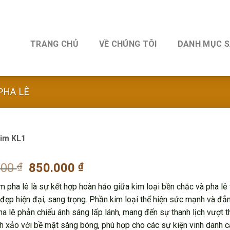
TRANG CHỦ
VỀ CHÚNG TÔI
DANH MỤC 
PHA LÊ
im KL1
Original
Current
000
₫
850.000
₫
price
price
 pha lê là sự kết hợp hoàn hảo giữa kim loại bền chắc và pha lê t
was:
is:
 đẹp hiện đại, sang trọng. Phần kim loại thể hiện sức mạnh và đẳ
1.050.000 ₫.
850.000 ₫.
ha lê phản chiếu ánh sáng lấp lánh, mang đến sự thanh lịch vượt th
inh xảo với bề mặt sáng bóng, phù hợp cho các sự kiện vinh danh c