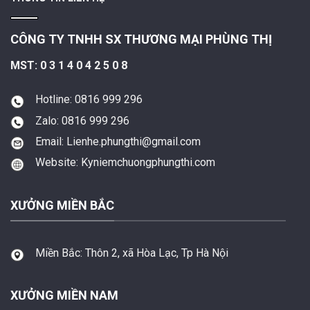
CÔNG TY TNHH SX THƯƠNG MẠI PHÙNG THỊ
MST: 0 3 1 4 0 4 2 5 0 8
Hotline: 0816 999 296
Zalo: 0816 999 296
Email: Lienhe.phungthi@gmail.com
Website: Kyniemchuongphungthi.com
XƯỞNG MIỀN BẮC
Miền Bắc:
Thôn 2, xã Hòa Lạc, Tp Hà Nội
XƯỞNG MIỀN NAM