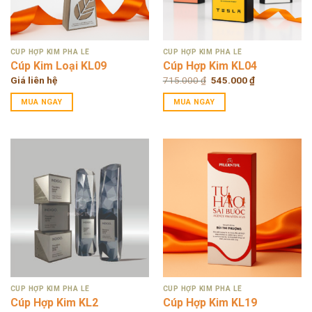
CÚP HỢP KIM PHA LÊ
CÚP HỢP KIM PHA LÊ
Cúp Kim Loại KL09
Cúp Hợp Kim KL04
Original
Current
Giá liên hệ
715.000
₫
545.000
₫
price
price
was:
is:
MUA NGAY
MUA NGAY
715.000 ₫.
545.000 ₫.
CÚP HỢP KIM PHA LÊ
CÚP HỢP KIM PHA LÊ
Cúp Hợp Kim KL2
Cúp Hợp Kim KL19