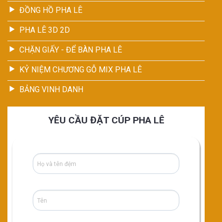
ĐỒNG HỒ PHA LÊ
PHA LÊ 3D 2D
CHẶN GIẤY - ĐỂ BÀN PHA LÊ
KỶ NIỆM CHƯƠNG GỖ MIX PHA LÊ
BẢNG VINH DANH
YÊU CẦU ĐẶT CÚP PHA LÊ