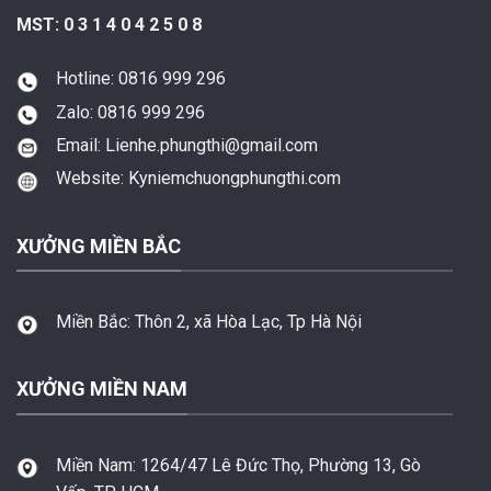
MST: 0 3 1 4 0 4 2 5 0 8
Hotline: 0816 999 296
Zalo: 0816 999 296
Email: Lienhe.phungthi@gmail.com
Website: Kyniemchuongphungthi.com
XƯỞNG MIỀN BẮC
Miền Bắc:
Thôn 2, xã Hòa Lạc, Tp Hà Nội
XƯỞNG MIỀN NAM
Miền Nam:
1264/47 Lê Đức Thọ, Phường 13, Gò