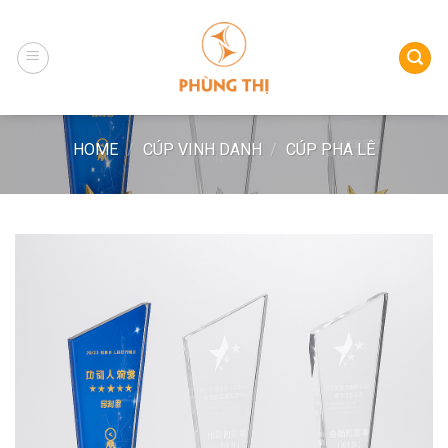
Skip
to
content
HOME
/
CÚP VINH DANH
/
CÚP PHA LÊ