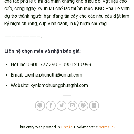
chế tác pha lê tỉ mỉ đã minh chứng cho điều đó. Vật liệu cao
cấp, công nghệ, kỹ thuật chế tác thuần thục, KNC Pha Lê vinh
dự trở thành người bạn đáng tin cậy cho các nhu cầu đặt làm
kỷ niệm chương, cup vinh danh, in kỷ niệm chương.
——————————-
Liên hệ chọn mẫu và nhận báo giá:
Hotline: 0906 777 390 – 0901.210.999
Email: Lienhe.phungthi@gmail.com
Website: kyniemchuongphungthi.com
This entry was posted in
Tin tức
. Bookmark the
permalink
.