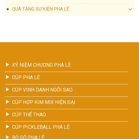
QUÀ TẶNG SỰ KIỆN PHA LÊ
KỶ NIỆM CHƯƠNG PHA LÊ
CÚP PHA LÊ
CÚP VINH DANH NGÔI SAO
CÚP HỢP KIM MIX HIỆN ĐẠI
CÚP THỂ THAO
CÚP PICKLEBALL PHA LÊ
BỘ SỐ PHA LÊ