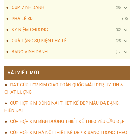
CÚP VINH DANH
(56)
PHA LÊ 3D
(10)
KỶ NIỆM CHƯƠNG
(52)
QUÀ TẶNG SỰ KIỆN PHA LÊ
(25)
BẢNG VINH DANH
(17)
BÀI VIẾT MỚI
ĐẶT CÚP HỢP KIM GIAO TOÀN QUỐC MẪU ĐẸP, UY TÍN &
CHẤT LƯỢNG
CÚP HỢP KIM ĐỒNG NAI THIẾT KẾ ĐẸP MẪU ĐA DẠNG,
HIỆN ĐẠI
CÚP HỢP KIM BÌNH DƯƠNG THIẾT KẾ THEO YÊU CẦU ĐẸP
CÚP HỢP KIM HÀ NỘI THIẾT KẾ ĐẸP & SANG TRỌNG THEO