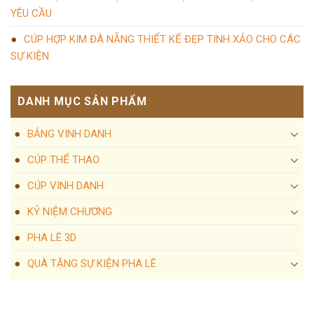
YÊU CẦU
CÚP HỢP KIM ĐÀ NẴNG THIẾT KẾ ĐẸP TINH XẢO CHO CÁC
SỰ KIỆN
DANH MỤC SẢN PHẨM
BẢNG VINH DANH
CÚP THỂ THAO
CÚP VINH DANH
KỶ NIỆM CHƯƠNG
PHA LÊ 3D
QUÀ TẶNG SỰ KIỆN PHA LÊ