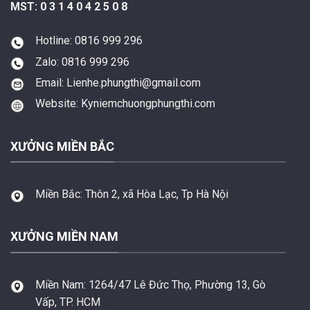
MST: 0 3 1 4 0 4 2 5 0 8
Hotline: 0816 999 296
Zalo: 0816 999 296
Email: Lienhe.phungthi@gmail.com
Website: Kyniemchuongphungthi.com
XƯỞNG MIỀN BẮC
Miền Bắc:
Thôn 2, xã Hòa Lạc, Tp Hà Nội
XƯỞNG MIỀN NAM
Miền Nam:
1264/47 Lê Đức Thọ, Phường 13, Gò
Vấp, TP. HCM