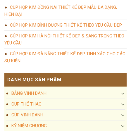
CÚP HỢP KIM ĐỒNG NAI THIẾT KẾ ĐẸP MẪU ĐA DẠNG,
HIỆN ĐẠI
CÚP HỢP KIM BÌNH DƯƠNG THIẾT KẾ THEO YÊU CẦU ĐẸP
CÚP HỢP KIM HÀ NỘI THIẾT KẾ ĐẸP & SANG TRỌNG THEO
YÊU CẦU
CÚP HỢP KIM ĐÀ NẴNG THIẾT KẾ ĐẸP TINH XẢO CHO CÁC
SỰ KIỆN
DANH MỤC SẢN PHẨM
BẢNG VINH DANH
CÚP THỂ THAO
CÚP VINH DANH
KỶ NIỆM CHƯƠNG