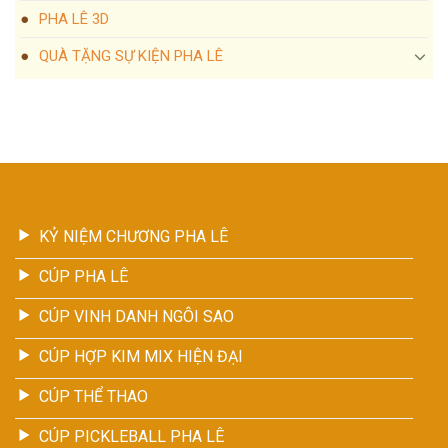
PHA LÊ 3D
QUÀ TẶNG SỰ KIỆN PHA LÊ
KỶ NIỆM CHƯƠNG PHA LÊ
CÚP PHA LÊ
CÚP VINH DANH NGÔI SAO
CÚP HỢP KIM MIX HIỆN ĐẠI
CÚP THỂ THAO
CÚP PICKLEBALL PHA LÊ