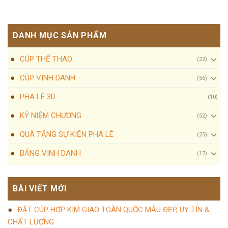
DANH MỤC SẢN PHẨM
CÚP THỂ THAO
(22)
CÚP VINH DANH
(56)
PHA LÊ 3D
(10)
KỶ NIỆM CHƯƠNG
(52)
QUÀ TẶNG SỰ KIỆN PHA LÊ
(25)
BẢNG VINH DANH
(17)
BÀI VIẾT MỚI
ĐẶT CÚP HỢP KIM GIAO TOÀN QUỐC MẪU ĐẸP, UY TÍN &
CHẤT LƯỢNG