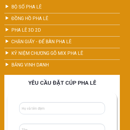
BỘ SỐ PHA LÊ
ĐỒNG HỒ PHA LÊ
PHA LÊ 3D 2D
CHẶN GIẤY - ĐỂ BÀN PHA LÊ
KỶ NIỆM CHƯƠNG GỖ MIX PHA LÊ
BẢNG VINH DANH
YÊU CẦU ĐẶT CÚP PHA LÊ