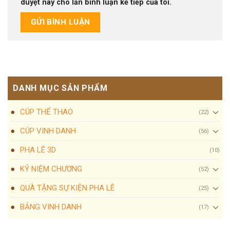
duyệt này cho lần bình luận kế tiếp của tôi.
DANH MỤC SẢN PHẨM
CÚP THỂ THAO
(22)
CÚP VINH DANH
(56)
PHA LÊ 3D
(10)
KỶ NIỆM CHƯƠNG
(52)
QUÀ TẶNG SỰ KIỆN PHA LÊ
(25)
BẢNG VINH DANH
(17)