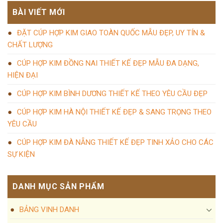
BÀI VIẾT MỚI
ĐẶT CÚP HỢP KIM GIAO TOÀN QUỐC MẪU ĐẸP, UY TÍN &
CHẤT LƯỢNG
CÚP HỢP KIM ĐỒNG NAI THIẾT KẾ ĐẸP MẪU ĐA DẠNG,
HIỆN ĐẠI
CÚP HỢP KIM BÌNH DƯƠNG THIẾT KẾ THEO YÊU CẦU ĐẸP
CÚP HỢP KIM HÀ NỘI THIẾT KẾ ĐẸP & SANG TRỌNG THEO
YÊU CẦU
CÚP HỢP KIM ĐÀ NẴNG THIẾT KẾ ĐẸP TINH XẢO CHO CÁC
SỰ KIỆN
DANH MỤC SẢN PHẨM
BẢNG VINH DANH