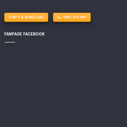
GÓP Ý & KHIẾU NẠI
0901 210 999
FANPAGE FACEBOOK