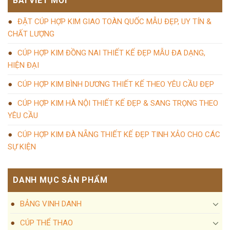
BÀI VIẾT MỚI
ĐẶT CÚP HỢP KIM GIAO TOÀN QUỐC MẪU ĐẸP, UY TÍN &
CHẤT LƯỢNG
CÚP HỢP KIM ĐỒNG NAI THIẾT KẾ ĐẸP MẪU ĐA DẠNG,
HIỆN ĐẠI
CÚP HỢP KIM BÌNH DƯƠNG THIẾT KẾ THEO YÊU CẦU ĐẸP
CÚP HỢP KIM HÀ NỘI THIẾT KẾ ĐẸP & SANG TRỌNG THEO
YÊU CẦU
CÚP HỢP KIM ĐÀ NẴNG THIẾT KẾ ĐẸP TINH XẢO CHO CÁC
SỰ KIỆN
DANH MỤC SẢN PHẨM
BẢNG VINH DANH
CÚP THỂ THAO