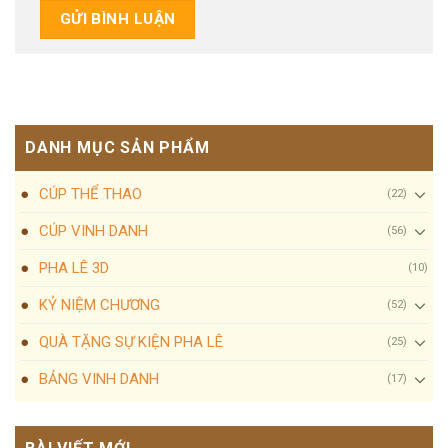
DANH MỤC SẢN PHẨM
CÚP THỂ THAO
(22)
CÚP VINH DANH
(56)
PHA LÊ 3D
(10)
KỶ NIỆM CHƯƠNG
(52)
QUÀ TẶNG SỰ KIỆN PHA LÊ
(25)
BẢNG VINH DANH
(17)