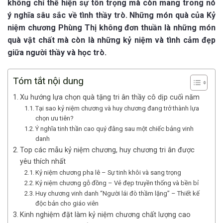
không chỉ thể hiện sự tôn trọng mà còn mang trong nó
ý nghĩa sâu sắc về tình thầy trò. Những món quà của Kỷ
niệm chương Phùng Thị không đơn thuần là những món
quà vật chất mà còn là những kỷ niệm và tình cảm đẹp
giữa người thầy và học trò.
Tóm tắt nội dung
Xu hướng lựa chọn quà tặng tri ân thầy cô dịp cuối năm
Tại sao kỷ niệm chương và huy chương đang trở thành lựa
chọn ưu tiên?
Ý nghĩa tinh thần cao quý đằng sau một chiếc bảng vinh
danh
Top các mẫu kỷ niệm chương, huy chương tri ân được
yêu thích nhất
Kỷ niệm chương pha lê – Sự tinh khôi và sang trọng
Kỷ niệm chương gỗ đồng – Vẻ đẹp truyền thống và bền bỉ
Huy chương vinh danh “Người lái đò thầm lặng” – Thiết kế
độc bản cho giáo viên
Kinh nghiệm đặt làm kỷ niệm chương chất lượng cao