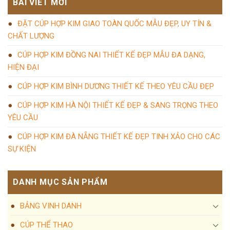
BÀI VIẾT MỚI
ĐẶT CÚP HỢP KIM GIAO TOÀN QUỐC MẪU ĐẸP, UY TÍN &
CHẤT LƯỢNG
CÚP HỢP KIM ĐỒNG NAI THIẾT KẾ ĐẸP MẪU ĐA DẠNG,
HIỆN ĐẠI
CÚP HỢP KIM BÌNH DƯƠNG THIẾT KẾ THEO YÊU CẦU ĐẸP
CÚP HỢP KIM HÀ NỘI THIẾT KẾ ĐẸP & SANG TRỌNG THEO
YÊU CẦU
CÚP HỢP KIM ĐÀ NẴNG THIẾT KẾ ĐẸP TINH XẢO CHO CÁC
SỰ KIỆN
DANH MỤC SẢN PHẨM
BẢNG VINH DANH
CÚP THỂ THAO