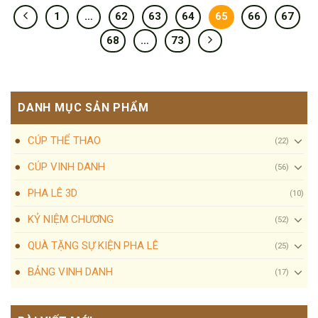
1
…
62
63
64
65
66
67
68
…
73
DANH MỤC SẢN PHẨM
CÚP THỂ THAO
(22)
CÚP VINH DANH
(56)
PHA LÊ 3D
(10)
KỶ NIỆM CHƯƠNG
(52)
QUÀ TẶNG SỰ KIỆN PHA LÊ
(25)
BẢNG VINH DANH
(17)